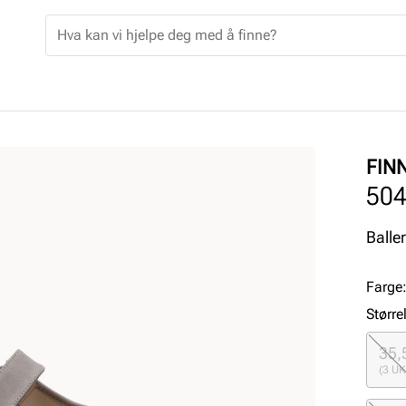
FIN
50
Balle
Farge
Større
35,
(3 UK