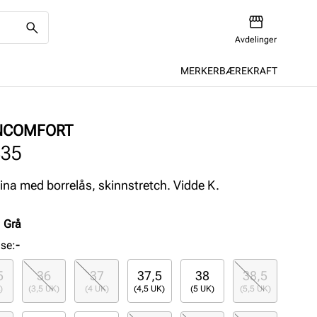
Avdelinger
MERKER
BÆREKRAFT
NCOMFORT
435
rina med borrelås, skinnstretch. Vidde K.
:
Grå
lse
:
-
5
36
37
37,5
38
38,5
)
(3,5 UK)
(4 UK)
(4,5 UK)
(5 UK)
(5,5 UK)