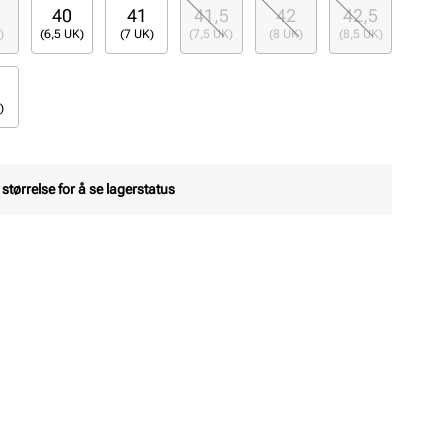
40
41
41,5
42
42,5
)
(6,5 UK)
(7 UK)
(7,5 UK)
(8 UK)
(8,5 UK)
)
 størrelse for å se lagerstatus