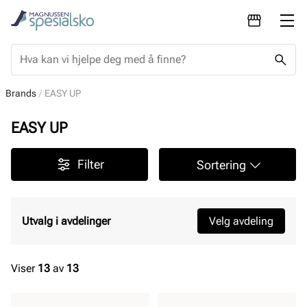
Brands
EASY UP
EASY UP
Filter
Sortering
Utvalg i avdelinger
Velg avdeling
Viser
13
av
13