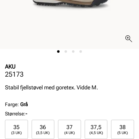
AKU
25173
Stabil fjellstøvel med goretex. Vidde M.
Farge
:
Grå
Størrelse
:
-
35
36
37
37,5
38
(3 UK)
(3,5 UK)
(4 UK)
(4,5 UK)
(5 UK)