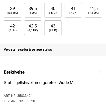
39
39,5
40
41
41,5
(5,5 UK)
(6 UK)
(6,5 UK)
(7 UK)
(7,5 UK)
42
42,5
43
(8 UK)
(8,5 UK)
(9 UK)
Velg størrelse for å se lagerstatus
Beskrivelse
Stabil fjellstøvel med goretex. Vidde M.
ART. NR.
35833424
LEV. ART. NR.
365.20