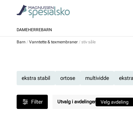
DAME
HERRE
BARN
Barn
Vanntette & texmembraner
stiv såle
ekstra stabil
ortose
multividde
ekstr
Filter
Utvalg i avdelinger
Velg avdeling