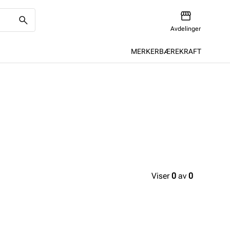
Avdelinger
MERKER
BÆREKRAFT
Viser
0
av
0