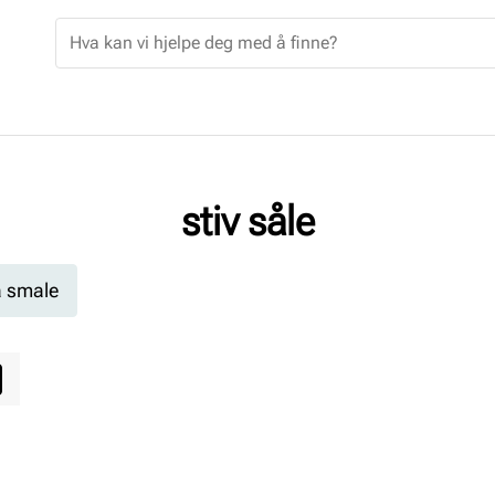
stiv såle
a smale